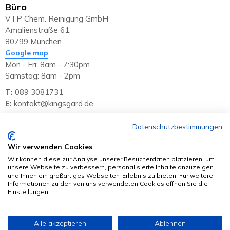
Büro
V I P Chem. Reinigung GmbH
Amalienstraße 61,
80799 München
Google map
Mon - Fri: 8am - 7:30pm
Samstag: 8am - 2pm
T:
089 3081731
E:
kontakt@kingsgard.de
Datenschutzbestimmungen
Whatsapp
Wir verwenden Cookies
+49 1517 3060268
Wir können diese zur Analyse unserer Besucherdaten platzieren, um
auch für Bestellungen
unsere Webseite zu verbessern, personalisierte Inhalte anzuzeigen
und Ihnen ein großartiges Webseiten-Erlebnis zu bieten. Für weitere
Kontakt
Informationen zu den von uns verwendeten Cookies öffnen Sie die
Einstellungen.
Impressum
Alle akzeptieren
Ablehnen
Datenschutz